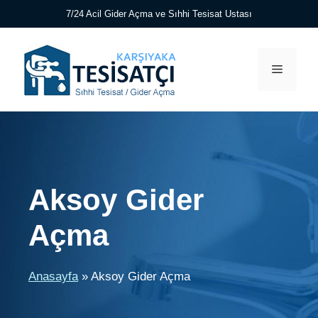
İçeriğe
7/24 Acil Gider Açma ve Sıhhi Tesisat Ustası
atla
Menü
Aksoy Gider
Açma
Anasayfa
»
Aksoy Gider Açma