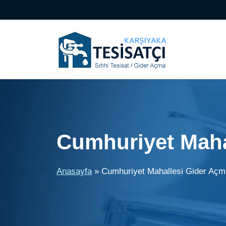
İçeriğe
atla
Cumhuriyet Maha
Anasayfa
»
Cumhuriyet Mahallesi Gider Açm