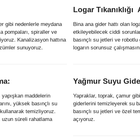
Logar Tıkanıklığı
ler gibi nedenlerle meydana
Bina ana gider hattı olan log
ma pompaları, spiraller ve
etkileyebilecek ciddi sorunlar
eriyoruz. Kanalizasyon hattına
basınçlı su jetleri ve robotl
özümler sunuyoruz.
logarın sorunsuz çalışmasını
ma:
Yağmur Suyu Gider
ibi yapışkan maddelerin
Yapraklar, toprak, çamur gib
larını, yüksek basınçlı su
giderlerini temizleyerek su 
 kullanarak temizliyoruz.
basınçlı su jetleri ve özel 
 uzun süreli rahatlama
açıyoruz.