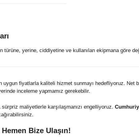
arı
n türüne, yerine, ciddiyetine ve kullanılan ekipmana göre deği
ygun fiyatlarla kaliteli hizmet sunmayı hedefliyoruz. Net bir 
 yerinde inceleme yapmamız gerekebilir.
la sürpriz maliyetlerle karşılaşmanızı engelliyoruz.
Cumhuriye
ğırabilirsiniz.
n Hemen Bize Ulaşın!