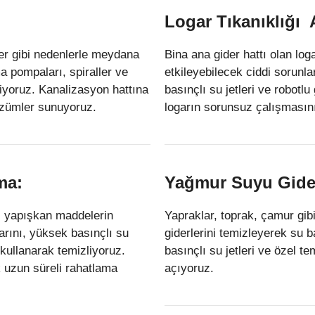
Logar Tıkanıklığı
ler gibi nedenlerle meydana
Bina ana gider hattı olan log
ma pompaları, spiraller ve
etkileyebilecek ciddi sorunlar
eriyoruz. Kanalizasyon hattına
basınçlı su jetleri ve robotl
özümler sunuyoruz.
logarın sorunsuz çalışmasını
ma:
Yağmur Suyu Gider
ibi yapışkan maddelerin
Yapraklar, toprak, çamur gib
larını, yüksek basınçlı su
giderlerini temizleyerek su 
 kullanarak temizliyoruz.
basınçlı su jetleri ve özel 
 uzun süreli rahatlama
açıyoruz.