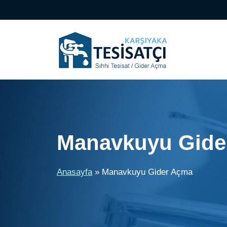
İçeriğe
atla
Manavkuyu Gide
Anasayfa
»
Manavkuyu Gider Açma