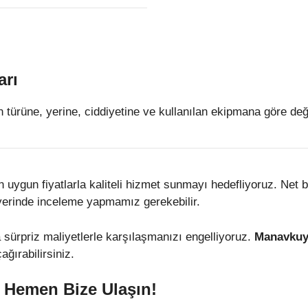
arı
n türüne, yerine, ciddiyetine ve kullanılan ekipmana göre değiş
ygun fiyatlarla kaliteli hizmet sunmayı hedefliyoruz. Net bir 
 yerinde inceleme yapmamız gerekebilir.
la sürpriz maliyetlerle karşılaşmanızı engelliyoruz.
Manavkuyu
ğırabilirsiniz.
n Hemen Bize Ulaşın!