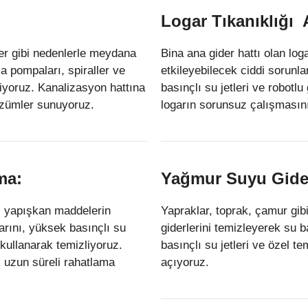
Logar Tıkanıklığı
ler gibi nedenlerle meydana
Bina ana gider hattı olan log
ma pompaları, spiraller ve
etkileyebilecek ciddi sorunlar
eriyoruz. Kanalizasyon hattına
basınçlı su jetleri ve robotl
özümler sunuyoruz.
logarın sorunsuz çalışmasını
ma:
Yağmur Suyu Gider
ibi yapışkan maddelerin
Yapraklar, toprak, çamur gib
larını, yüksek basınçlı su
giderlerini temizleyerek su 
 kullanarak temizliyoruz.
basınçlı su jetleri ve özel 
 uzun süreli rahatlama
açıyoruz.